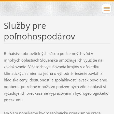
Služby pre
poľnohospodárov
Bohatstvo obnoviteľných zásob podzemných vôd v
mnohých oblastiach Slovenska umožňuje ich využitie na
zavlažovanie. V časoch vysušovania krajiny v dôsledku
klimatických zmien sa jedná o výhodné riešenie závlah z
hľadiska ceny, dostupnosti a spoľahlivosti, avšak povolenie
odoberať potrebné množstvo podzemných vôd z oblasti si
vyžaduje ich preukázanie vypracovaním hydrogeologického
prieskumu.
My Vám ponúkame hydrogeologické prieskumné práce,