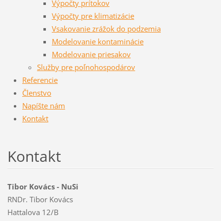
Výpočty prítokov
Výpočty pre klimatizácie
Vsakovanie zrážok do podzemia
Modelovanie kontaminácie
Modelovanie priesakov
Služby pre poľnohospodárov
Referencie
Členstvo
Napíšte nám
Kontakt
Kontakt
Tibor Kovács - NuSi
RNDr. Tibor Kovács
Hattalova 12/B