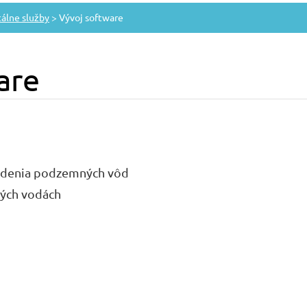
álne služby
>
Vývoj software
are
údenia podzemných vôd
ných vodách