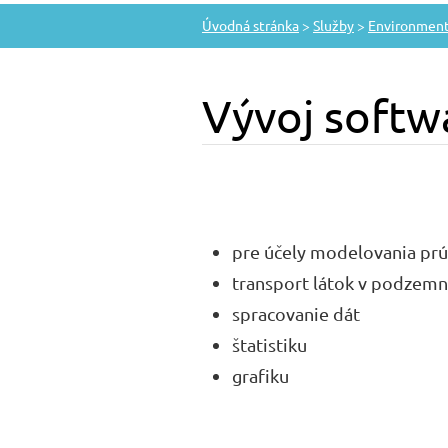
Úvodná stránka
>
Služby
>
Environment
Vývoj softw
pre účely modelovania pr
transport látok v podzem
spracovanie dát
štatistiku
grafiku