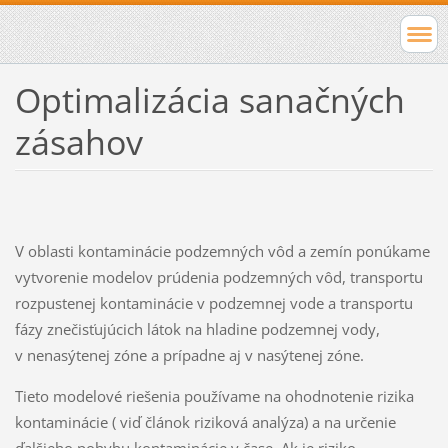
Optimalizácia sanačných
zásahov
V oblasti kontaminácie podzemných vôd a zemín ponúkame
vytvorenie modelov prúdenia podzemných vôd, transportu
rozpustenej kontaminácie v podzemnej vode a transportu
fázy znečisťujúcich látok na hladine podzemnej vody,
v nenasýtenej zóne a prípadne aj v nasýtenej zóne.
Tieto modelové riešenia používame na ohodnotenie rizika
kontaminácie ( viď článok riziková analýza) a na určenie
ďalšieho pohybu kontaminácie v čase. Ak je riziko